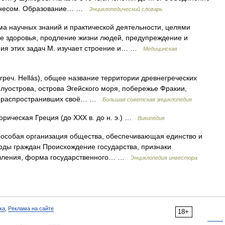
Менесом. Образование… …
Энциклопедический словарь
а научных знаний и практической деятельности, целями
е здоровья, продление жизни людей, предупреждение и
ния этих задач М. изучает строение и… …
Медицинская
ч. Hellás), общее название территории древнегреческих
олуострова, острова Эгейского моря, побережье Фракии,
 и распространивших своё… …
Большая советская энциклопедия
рическая Греция (до XXX в. до н. э.) …
Википедия
о особая организация общества, обеспечивающая единство и
оды граждан Происхождение государства, признаки
равления, форма государственного… …
Энциклопедия инвестора
ка
,
Реклама на сайте
18+