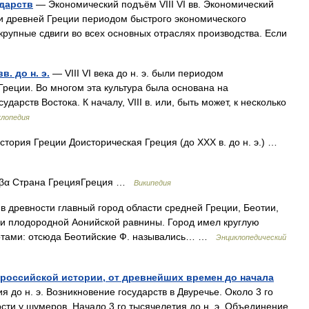
ударств
— Экономический подъём VIII VI вв. Экономический
ории древней Греции периодом быстрого экономического
крупные сдвиги во всех основных отраслях производства. Если
в. до н. э.
— VIII VI века до н. э. были периодом
Греции. Во многом эта культура была основана на
арств Востока. К началу, VIII в. или, быть может, к несколько
клопедия
ория Греции Доисторическая Греция (до XXX в. до н. э.) …
βα Страна ГрецияГреция …
Википедия
в древности главный город области средней Греции, Беотии,
и плодородной Аонийской равнины. Город имел круглую
ротами: отсюда Беотийские Ф. назывались… …
Энциклопедический
российской истории, от древнейших времен до начала
я до н. э. Возникновение государств в Двуречье. Около 3 го
сти у шумеров. Начало 3 го тысячелетия до н. э. Объединение