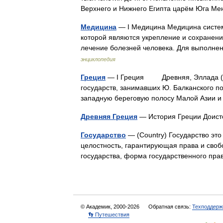
Верхнего и Нижнего Египта царём Юга 
Медицина
— I Медицина Медицина систем
которой являются укрепление и сохранени
лечение болезней человека. Для выполне
энциклопедия
Греция
— I Греция Древняя, Эллада (гре
государств, занимавших Ю. Балканского п
западную береговую полосу Малой Азии
Древняя Греция
— История Греции Доисто
Государство
— (Country) Государство эт
целостность, гарантирующая права и своб
государства, форма государственного п
© Академик, 2000-2026
Обратная связь:
Техподдерж
👣 Путешествия