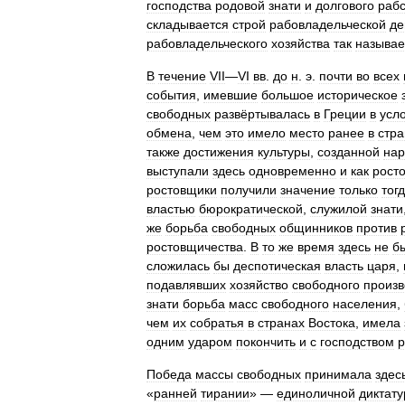
господства
родовой
знати
и
долгового
рабс
складывается
строй
рабовладельческой
де
рабовладельческого
хозяйства
так
называе
В
течение
VII
—
VI
вв
.
до
н
.
э
.
почти
во
всех
события
,
имевшие
большое
историческое
свободных
развёртывалась
в
Греции
в
усл
обмена
,
чем
это
имело
место
ранее
в
стра
также
достижения
культуры
,
созданной
на
выступали
здесь
одновременно
и
как
рост
ростовщики
получили
значение
только
тог
властью
бюрократической
,
служилой
знати
же
борьба
свободных
общинников
против
ростовщичества
.
В
то
же
время
здесь
не
б
сложилась
бы
деспотическая
власть
царя
,
подавлявших
хозяйство
свободного
произв
знати
борьба
масс
свободного
населения
,
чем
их
собратья
в
странах
Востока
,
имела
одним
ударом
покончить
и
с
господством
р
Победа
массы
свободных
принимала
здес
«
ранней
тирании
» —
единоличной
диктат