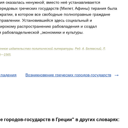
ния
оказалась
ненужной
;
вместо
неё
устанавливается
ередовых
греческих
государств
(
Милет
,
Афины
)
тирания
была
кратии
,
в
котором
все
свободные
полноправные
граждане
правлении
.
Установившийся
здесь
социальный
и
ирокому
распространению
рабовладения
и
создал
я
рабовладельческой
„
экономики
и
культуры
.
енное
издательство
политической
литературы
.
Ред
.
А
.
Белявский
,
Л
.
6
—
1565
.
 падения
Возникновение греческих городов-государств
е городов-государств в Греции" в других словарях: