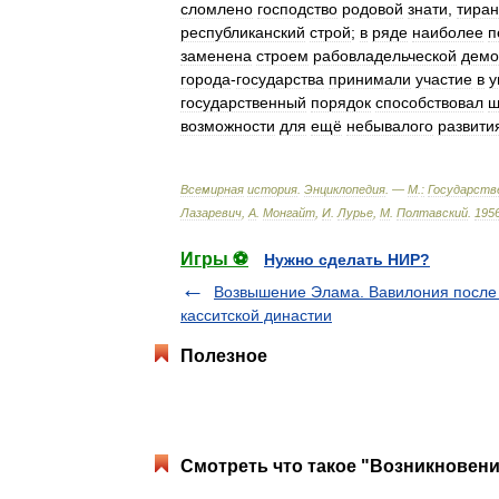
сломлено
господство
родовой
знати
,
тира
республиканский
строй
;
в
ряде
наиболее
п
заменена
строем
рабовладельческой
демо
города
-
государства
принимали
участие
в
у
государственный
порядок
способствовал
ш
возможности
для
ещё
небывалого
развити
Всемирная
история
.
Энциклопедия
. —
М
.
:
Государств
Лазаревич
,
А
.
Монгайт
,
И
.
Лурье
,
М
.
Полтавский
.
195
Игры ⚽
Нужно сделать НИР?
Возвышение Элама. Вавилония после
касситской династии
Полезное
Смотреть что такое "Возникновени