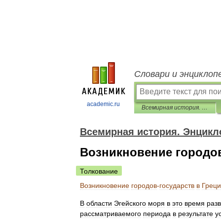
Словари и энциклоп
academic.ru
Всемирная история. Энциклопедия
Всемирная история. Энцикл
Возникновение городов
Толкование
Возникновение
городов
-
государств
в
Грец
В
области
Эгейского
моря
в
это
время
раз
рассматриваемого
периода
в
результате
у