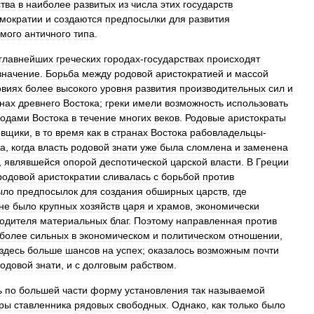
тва
в
наиболее
развитых
из
числа
этих
государств
мократии
и
создаются
предпосылки
для
развития
мого
античного
типа
.
главнейших
греческих
городах
-
государствах
происходят
значение
.
Борьба
между
родовой
аристократией
и
массой
овиях
более
высокого
уровня
развития
производительных
сил
и
нах
древнего
Востока
;
греки
имели
возможность
использовать
родами
Востока
в
течение
многих
веков
.
Родовые
аристократы
овщики
,
в
то
время
как
в
странах
Востока
рабовладельцы
-
да
,
когда
власть
родовой
знати
уже
была
сломлена
и
заменена
,
являвшейся
опорой
деспотической
царской
власти
.
В
Греции
родовой
аристократии
сливалась
с
борьбой
против
ыло
предпосылок
для
создания
обширных
царств
,
где
не
было
крупных
хозяйств
царя
и
храмов
,
экономически
одителя
материальных
благ
.
Поэтому
направленная
против
более
сильных
в
экономическом
и
политическом
отношении
,
здесь
больше
шансов
на
успех
;
оказалось
возможным
почти
одовой
знати
,
и
с
долговым
рабством
.
ь
по
большей
части
форму
установления
так
называемой
уры
ставленника
рядовых
свободных
.
Однако
,
как
только
было