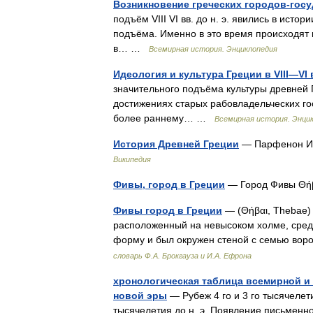
Возникновение греческих городов-гос
подъём VIII VI вв. до н. э. явились в ист
подъёма. Именно в это время происходят 
в… …
Всемирная история. Энциклопедия
Идеология и культура Греции в VIII—VI в
значительного подъёма культуры древней 
достижениях старых рабовладельческих госуд
более раннему… …
Всемирная история. Энци
История Древней Греции
— Парфенон Ист
Википедия
Фивы, город в Греции
— Город Фивы Θή
Фивы город в Греции
— (Θήβαι, Thebae) 
расположенный на невысоком холме, сред
форму и был окружен стеной с семью во
словарь Ф.А. Брокгауза и И.А. Ефрона
хронологическая таблица всемирной и 
новой эры
— Рубеж 4 го и 3 го тысячелети
тысячелетия до н. э. Появление письменно