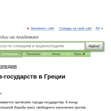
Запомнить сайт
Словарь на свой сайт
RU
едии на Академике
Найти!
Толкования
Переводы
Книги
Игры ⚽
опедия
-государств в Греции
ии
виваются
греческие
города
-
государства
.
К
концу
спешной
борьбы
масс
свободного
населения
против